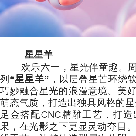
星星羊
欢乐六一，星光伴童趣。周
列
“星星羊”
，以层叠星芒环绕
巧妙融合星光的浪漫意境、美
萌态气质，打造出独具风格的星
足金搭配CNC精雕工艺，打
果，在光影之下更显灵动夺目