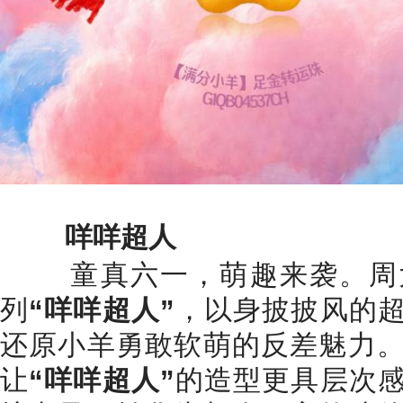
咩咩超人
童真六一，萌趣来袭。周大
列
“咩咩超人”
，以身披披风的
还原小羊勇敢软萌的反差魅力
让
“咩咩超人”
的造型更具层次