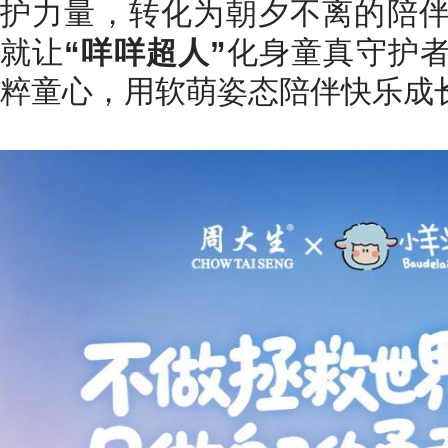
护力量，转化为朝夕不离的陪
就让
“咩咩超人”
化身童真守护
粹童心，用软萌姿态陪伴快乐成