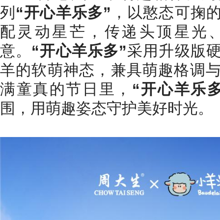
列
“开心羊乐多”
，以憨态可掬
配灵动星芒，传递头顶星光
意。
“开心羊乐多”
采用升级版
羊的软萌神态，兼具萌趣格调
满童真的节日里，
“开心羊乐多
围，用萌趣姿态守护美好时光。