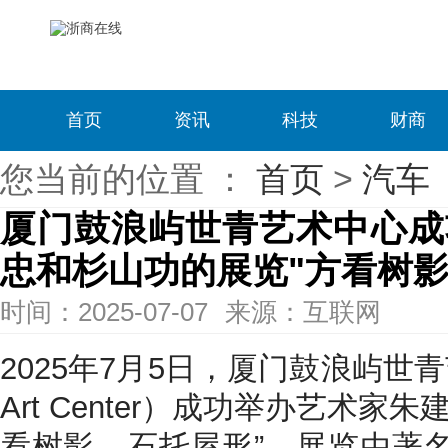
首页
资讯
科技
财商
您当前的位置 ：
首页
>
汽车
厦门鼓浪屿世青艺术中心成
忠和杉山功的展览"方看树影
时间：2025-07-07
来源：互联网
2025年7月5日，厦门鼓浪屿世青艺
Art Center）成功举办艺术家
看树影，石托屋形”。展览由著