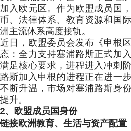
加入欧元区。作为欧盟成员国
币、法律体系、教育资源和国
洲主流体系高度接轨。
近日，欧盟委员会发布《申根
态：全力支持塞浦路斯正式加
满足核心要求，进程进入冲刺
路斯加入申根的进程正在进一
不断升温，市场对塞浦路斯身
提升。
2、欧盟成员国身份
链接欧洲教育、生活与资产配置