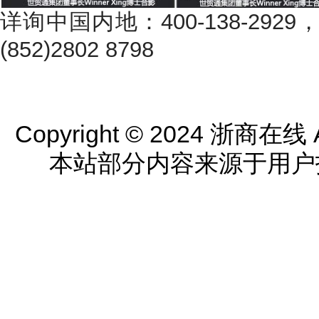
详询中国内地：400-138-29
(852)2802 8798
Copyright © 2024 浙商在线 All
本站部分内容来源于用户投稿