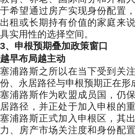
于希望通过房产实现身份配置
出租或长期持有价值的家庭来
具实用性的选择空间。
3、申根预期叠加政策窗口
越早布局越主动
塞浦路斯之所以在当下受到关
份、永居路径与申根预期正在形
塞浦路斯作为欧盟成员国，仍
居路径，并正处于加入申根的
塞浦路斯正式加入申根区，其
力、房产市场关注度和身份配