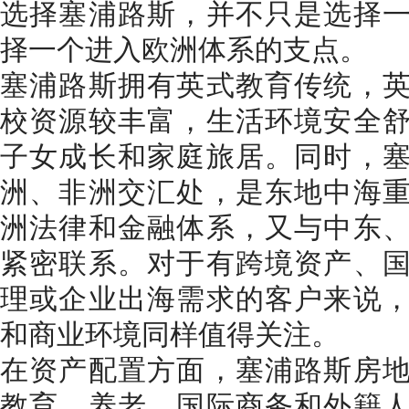
选择塞浦路斯，并不只是选择
择一个进入欧洲体系的支点。
塞浦路斯拥有英式教育传统，
校资源较丰富，生活环境安全
子女成长和家庭旅居。同时，
洲、非洲交汇处，是东地中海
洲法律和金融体系，又与中东
紧密联系。对于有跨境资产、
理或企业出海需求的客户来说
和商业环境同样值得关注。
在资产配置方面，塞浦路斯房
教育、养老、国际商务和外籍