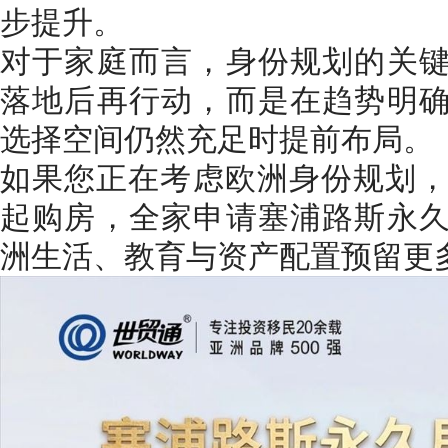
步提升。
对于家庭而言，身份规划的关
落地后再行动，而是在趋势明
选择空间仍然充足时提前布局。
如果您正在考虑欧洲身份规划，
起购房，全家申请塞浦路斯永
洲生活、教育与资产配置预留更