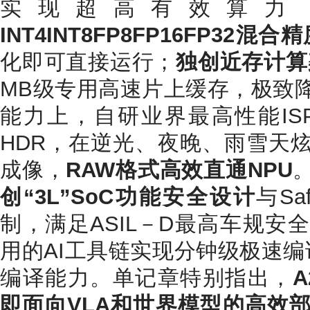
实现超高有效算力
INT4INT8FP8FP16FP32混合
化即可直接运行；
独创近存计算
MB级专用高速片上缓存，极致
能力上，自研业界最高性能ISP
HDR，在逆光、夜晚、雨雪天
成像，
RAW格式高效直通NPU
创“3L”SoC功能安全设计
与Sa
制，满足ASIL－D最高车规安
用的AI工具链实现分钟级极速编译
编译能力。单记章特别指出，
即面向VLA和世界模型的高效